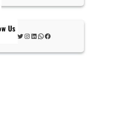
ow Us
Twitter
Instagram
LinkedIn
WhatsApp
Facebook