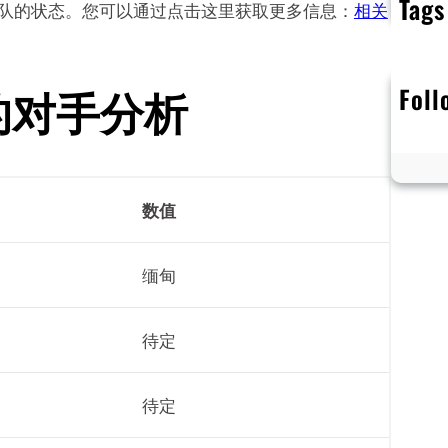
Tags
队的状态。您可以通过点击这里获取更多信息：
相关
的对手分析
Foll
数值
缅甸
待定
待定