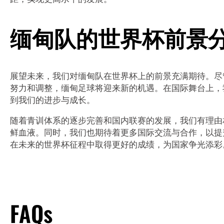
缅甸队的世界杯前景
展望未来，我们对缅甸队在世界杯上的前景充满期待。尽
努力和调整，缅甸足球将迎来新的机遇。在国际舞台上，
到我们的进步与成长。
随着青训体系的逐步完善和国内联赛的发展，我们有理由
鲜血液。同时，我们也期待着更多国际交流与合作，以提
在未来的世界杯征程中取得更好的成绩，为国家争光添彩
更多资
FAQs