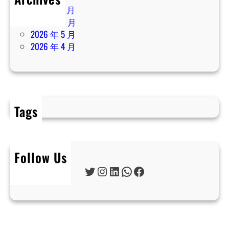
2026 年 7 月
2026 年 6 月
2026 年 5 月
2026 年 4 月
Tags
Follow Us
Twitter
Instagram
LinkedIn
WhatsApp
Facebook