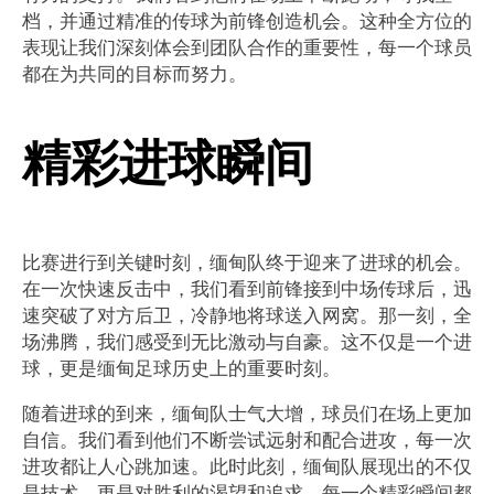
档，并通过精准的传球为前锋创造机会。这种全方位的
表现让我们深刻体会到团队合作的重要性，每一个球员
都在为共同的目标而努力。
精彩进球瞬间
比赛进行到关键时刻，缅甸队终于迎来了进球的机会。
在一次快速反击中，我们看到前锋接到中场传球后，迅
速突破了对方后卫，冷静地将球送入网窝。那一刻，全
场沸腾，我们感受到无比激动与自豪。这不仅是一个进
球，更是缅甸足球历史上的重要时刻。
随着进球的到来，缅甸队士气大增，球员们在场上更加
自信。我们看到他们不断尝试远射和配合进攻，每一次
进攻都让人心跳加速。此时此刻，缅甸队展现出的不仅
是技术，更是对胜利的渴望和追求。每一个精彩瞬间都