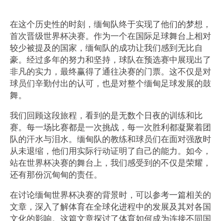
在这个历史性的时刻，缅甸队终于实现了他们的梦想，
首次晋级世界杯决赛。作为一个在国际足球舞台上相对
较少被提及的国家，缅甸队的成功让我们感到无比自
豪。经过多年的努力和坚持，球队在预选赛中展现出了
非凡的实力，最终赢得了通往决赛的门票。这不仅是对
球员们辛勤付出的认可，也是对整个缅甸足球发展的鼓
舞。
我们回顾这段旅程，看到的是无数个日夜的训练和比
赛。每一场比赛都是一次挑战，每一次胜利都凝聚着团
队的汗水与泪水。缅甸队的教练和球员们在面对强敌时
从未退缩，他们用实际行动证明了自己的能力。如今，
站在世界杯决赛的舞台上，我们感受到的不仅是荣耀，
还有那份沉甸甸的责任。
在讨论缅甸世界杯决赛的背景时，可以参考一篇相关的
文章，深入了解体育在全球化进程中的发展及其对各国
文化的影响。这篇文章探讨了体育如何成为连接不同国