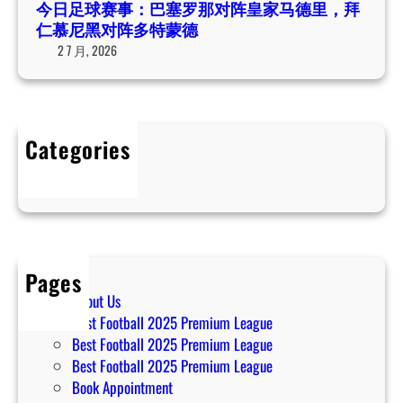
阵
今日足球赛事：巴塞罗那对阵皇家马德里，拜
表
皇
仁慕尼黑对阵多特蒙德
家
2 7 月, 2026
马
德
里
，
Categories
拜
Uncategorized
仁
慕
尼
黑
对
Pages
阵
About Us
多
Best Football 2025 Premium League
特
Best Football 2025 Premium League
蒙
Best Football 2025 Premium League
德
Book Appointment