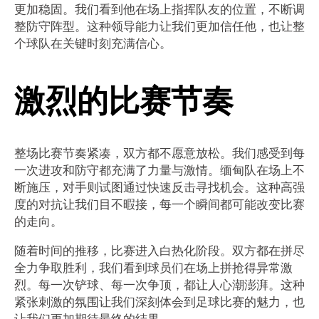
更加稳固。我们看到他在场上指挥队友的位置，不断调
整防守阵型。这种领导能力让我们更加信任他，也让整
个球队在关键时刻充满信心。
激烈的比赛节奏
整场比赛节奏紧凑，双方都不愿意放松。我们感受到每
一次进攻和防守都充满了力量与激情。缅甸队在场上不
断施压，对手则试图通过快速反击寻找机会。这种高强
度的对抗让我们目不暇接，每一个瞬间都可能改变比赛
的走向。
随着时间的推移，比赛进入白热化阶段。双方都在拼尽
全力争取胜利，我们看到球员们在场上拼抢得异常激
烈。每一次铲球、每一次争顶，都让人心潮澎湃。这种
紧张刺激的氛围让我们深刻体会到足球比赛的魅力，也
让我们更加期待最终的结果。