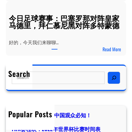
F
中
I
国
今日足球赛事：巴塞罗那对阵皇家
F
观
马德里，拜仁慕尼黑对阵多特蒙德
A
众
赛
必
程
知
好的，今天我们来聊聊…
表
！
：
Read More
：
今
2
日
0
足
Search
2
S
球
2
e
赛
年
a
事
世
r
：
界
c
巴
杯
h
Popular Posts
塞
世界杯开幕时间：中国观众必知！
比
罗
4 7 月, 2026
赛
那
FIFA赛程表：2022年世界杯比赛时间表
时