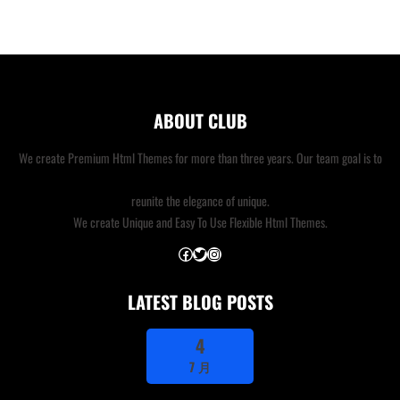
ABOUT CLUB
We create Premium Html Themes for more than three years. Our team goal is to
reunite the elegance of unique.
We create Unique and Easy To Use Flexible Html Themes.
Facebook
Twitter
Instagram
LATEST BLOG POSTS
4
7 月