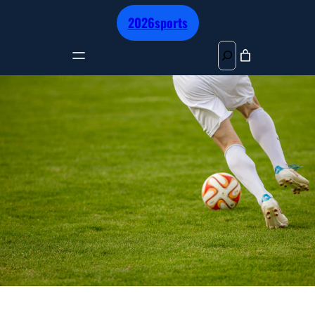
跳
2026sports
至
内
S
容
e
a
r
c
h
焕发活力，满满正能量