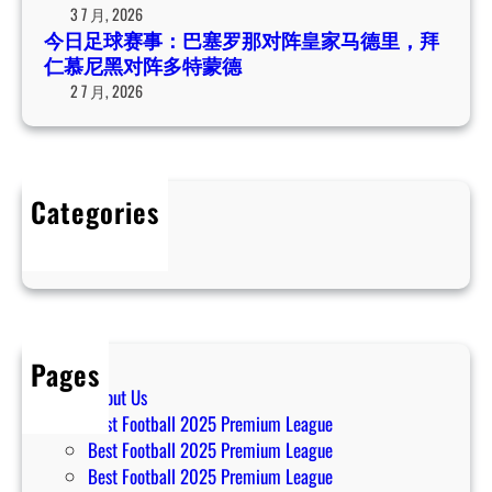
对
3 7 月, 2026
间
阵
今日足球赛事：巴塞罗那对阵皇家马德里，拜
表
皇
仁慕尼黑对阵多特蒙德
家
2 7 月, 2026
马
德
里
，
Categories
拜
Uncategorized
仁
慕
尼
黑
对
Pages
阵
About Us
多
Best Football 2025 Premium League
特
Best Football 2025 Premium League
蒙
Best Football 2025 Premium League
德