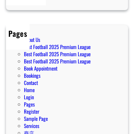
慕
尼
黑
对
Pages
阵
About Us
多
Best Football 2025 Premium League
特
Best Football 2025 Premium League
蒙
Best Football 2025 Premium League
德
Book Appointment
Bookings
Contact
Home
Login
Pages
Register
Sample Page
Services
商店