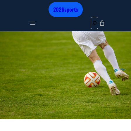
跳
2026sports
至
内
S
容
e
a
r
c
h
冥想减压：舒缓压力的秘诀