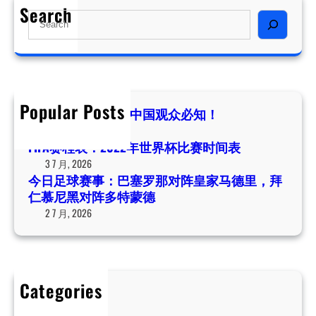
足
Search
2
S
球
2
e
赛
年
a
事
世
r
：
界
c
巴
杯
h
Popular Posts
塞
世界杯开幕时间：中国观众必知！
比
罗
4 7 月, 2026
赛
那
FIFA赛程表：2022年世界杯比赛时间表
时
对
3 7 月, 2026
间
阵
今日足球赛事：巴塞罗那对阵皇家马德里，拜
表
皇
仁慕尼黑对阵多特蒙德
家
2 7 月, 2026
马
德
里
，
Categories
拜
Uncategorized
仁