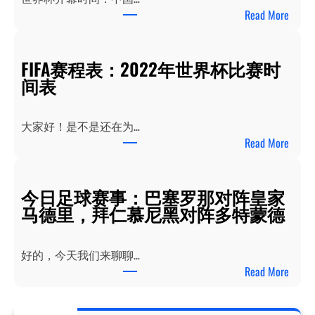
：
Read More
世
界
FIFA赛程表：2022年世界杯比赛时
杯
间表
开
幕
时
大家好！是不是还在为…
间
：
Read More
：
F
中
I
国
今日足球赛事：巴塞罗那对阵皇家
F
观
马德里，拜仁慕尼黑对阵多特蒙德
A
众
赛
必
程
知
好的，今天我们来聊聊…
表
！
：
Read More
：
今
2
日
0